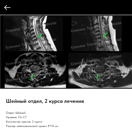
Шейный отдел, 2 курса лечения
Отдел: Шейный
Уровень: C6-C7
Количество курсов: 2 курса
Размер межпозвонковой грыжи: 8*14 мм