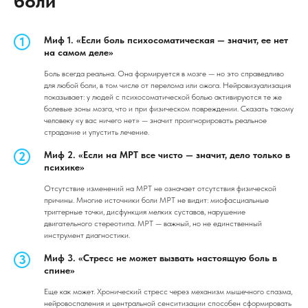
боли
Миф 1. «Если боль психосоматическая — значит, ее нет
на самом деле»
Боль всегда реальна. Она формируется в мозге — но это справедливо
для любой боли, в том числе от перелома или ожога. Нейровизуализация
показывает: у людей с психосоматической болью активируются те же
болевые зоны мозга, что и при физическом повреждении. Сказать такому
человеку «у вас ничего нет» — значит проигнорировать реальное
страдание и упустить лечение.
Миф 2. «Если на МРТ все чисто — значит, дело только в
психике»
Отсутствие изменений на МРТ не означает отсутствия физической
причины. Многие источники боли МРТ не видит: миофасциальные
триггерные точки, дисфункция мелких суставов, нарушение
двигательного стереотипа. МРТ — важный, но не единственный
инструмент диагностики.
Миф 3. «Стресс не может вызвать настоящую боль в
спине»
Еще как может. Хронический стресс через механизм мышечного спазма,
нейровоспаления и центральной сенситизации способен сформировать