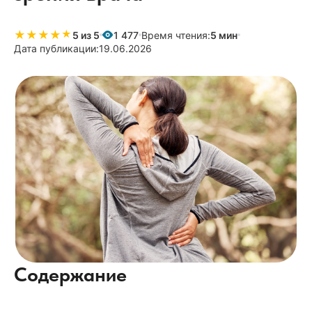
★
★
★
★
★
★
5 из 5
1 477
Время чтения:
5 мин
Дата публикации:
19.06.2026
Содержание