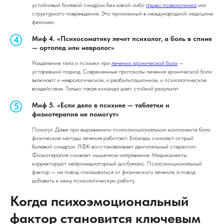
устойчивый болевой синдром без какой-либо
грыжи позвоночника
или
структурного повреждения. Это признанный в международной медицине
феномен.
Миф 4. «Психосоматику лечит психолог, а боль в спине
— ортопед или невролог»
Разделение тела и психики при
лечении хронической боли
—
устаревший подход. Современные протоколы лечения хронической боли
включают и неврологическое, и реабилитационное, и психологическое
воздействие. Только такая команда дает стойкий результат.
Миф 5. «Если дело в психике — таблетки и
физиотерапия не помогут»
Помогут. Даже при выраженном психоэмоциональном компоненте боли
физические методы лечения работают. Блокады снимают острый
болевой синдром. ЛФК восстанавливает двигательный стереотип.
Физиотерапия снижает мышечное напряжение. Медикаменты
корректируют нейромедиаторный дисбаланс. Психоэмоциональный
фактор — не повод отказываться от физического лечения, а повод
добавить к нему психологическую работу.
Когда психоэмоциональный
фактор становится ключевым