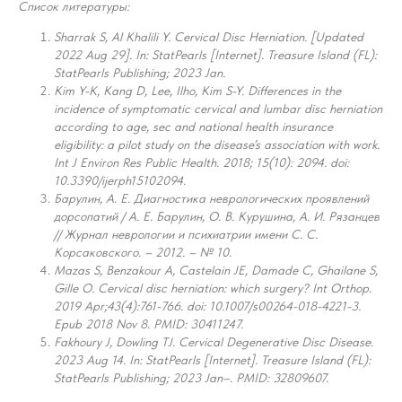
Список литературы:
Sharrak S, Al Khalili Y. Cervical Disc Herniation. [Updated
2022 Aug 29]. In: StatPearls [Internet]. Treasure Island (FL):
StatPearls Publishing; 2023 Jan.
Kim Y-K, Kang D, Lee, Ilho, Kim S-Y. Differences in the
incidence of symptomatic cervical and lumbar disc herniation
according to age, sec and national health insurance
eligibility: a pilot study on the disease’s association with work.
Int J Environ Res Public Health. 2018; 15(10): 2094. doi:
10.3390/ijerph15102094.
Барулин, А. Е. Диагностика неврологических проявлений
дорсопатий / А. Е. Барулин, О. В. Курушина, А. И. Рязанцев
// Журнал неврологии и психиатрии имени С. С.
Корсаковского. – 2012. – № 10.
Mazas S, Benzakour A, Castelain JE, Damade C, Ghailane S,
Gille O. Cervical disc herniation: which surgery? Int Orthop.
2019 Apr;43(4):761-766. doi: 10.1007/s00264-018-4221-3.
Epub 2018 Nov 8. PMID: 30411247.
Fakhoury J, Dowling TJ. Cervical Degenerative Disc Disease.
2023 Aug 14. In: StatPearls [Internet]. Treasure Island (FL):
StatPearls Publishing; 2023 Jan–. PMID: 32809607.