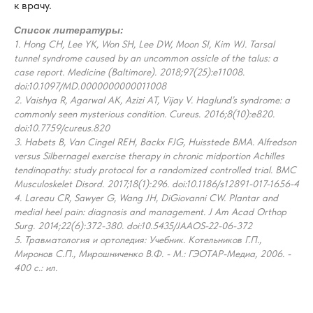
к врачу.
Список литературы:
1. Hong CH, Lee YK, Won SH, Lee DW, Moon SI, Kim WJ. Tarsal
tunnel syndrome caused by an uncommon ossicle of the talus: a
case report. Medicine (Baltimore). 2018;97(25):e11008.
doi:10.1097/MD.0000000000011008
2. Vaishya R, Agarwal AK, Azizi AT, Vijay V. Haglund’s syndrome: a
commonly seen mysterious condition. Cureus. 2016;8(10):e820.
doi:10.7759/cureus.820
3. Habets B, Van Cingel REH, Backx FJG, Huisstede BMA. Alfredson
versus Silbernagel exercise therapy in chronic midportion Achilles
tendinopathy: study protocol for a randomized controlled trial. BMC
Musculoskelet Disord. 2017;18(1):296. doi:10.1186/s12891-017-1656-4
4. Lareau CR, Sawyer G, Wang JH, DiGiovanni CW. Plantar and
medial heel pain: diagnosis and management. J Am Acad Orthop
Surg. 2014;22(6):372-380. doi:10.5435/JAAOS-22-06-372
5. Травматология и ортопедия: Учебник. Котельников Г.П.,
Миронов С.П., Мирошниченко В.Ф. - М.: ГЭОТАР-Медиа, 2006. -
400 с.: ил.