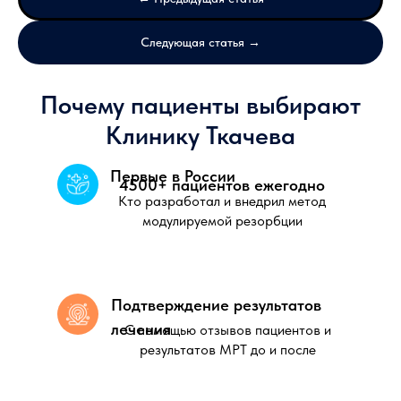
Следующая статья →
Почему пациенты выбирают
Клинику Ткачева
Первые в России
4500+ пациентов ежегодно
Кто разработал и внедрил метод
модулируемой резорбции
Подтверждение результатов
лечения
С помощью отзывов пациентов и
результатов МРТ до и после