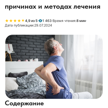
причинах и методах лечения
★
★
★
★
★
★
4,9 из 5
1 463
Время чтения:
8 мин
Дата публикации:
29.07.2024
Содержание