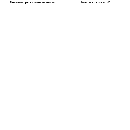
Лечение грыжи позвоночника
Консультация по МРТ
Я согласен с
политикой конфиденциальности
Перезвоните мне →