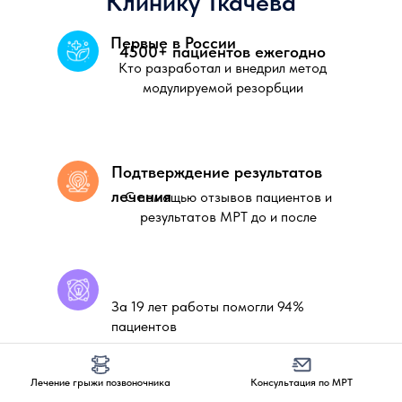
Клинику Ткачева
Первые в России
4500+ пациентов ежегодно
Кто разработал и внедрил метод
модулируемой резорбции
Подтверждение результатов
лечения
С помощью отзывов пациентов и
результатов МРТ до и после
За 19 лет работы помогли 94%
пациентов
Оставьте заявку,
Лечение грыжи позвоночника
Консультация по МРТ